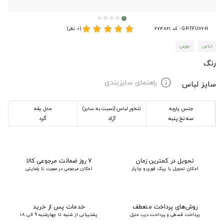
star
star
star
star
star
GP-TFU72H - کد 273821
(0 نظر)
لباس
دورس
رنگ
راهنمای سایزبندی
info
سایز لباس
جنس پارچه
تنخور لباس (نسبت به سایز)
مدل یقه
سه نخ پنبه
آزاد
گرد
تحویل در کمترین زمان
۷ روز ضمانت مرجوعی کالا
امکان تحویل با پیک فوری و چاپار
امکان مرجوعی در صورت نا رضایتی
روش‌های پرداخت منعطف
خدمات پس از خرید
پرداخت قسطی و پرداخت درب منزل
پشتیبانی از شنبه تا چهارشنبه 9 الی 18