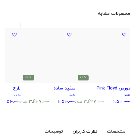
محصولات مشابه
% 24
% 24
دورس Pink Floyd
سفید ساده
طرح
دورس
دورس
دورس
4,510,000
3,437,000
4,510,000
3,437,000
4,510,000
تومان
تومان
مشخصات
نظرات کاربران
توضیحات