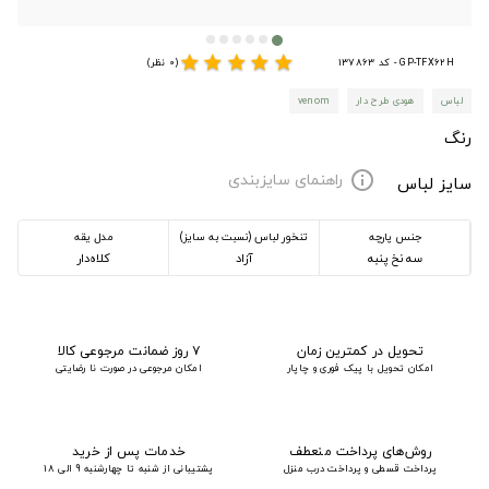
star
star
star
star
star
GP-TFX62H - کد 137863
(0 نظر)
لباس
هودی طرح دار
venom
رنگ
راهنمای سایزبندی
info
سایز لباس
جنس پارچه
تنخور لباس (نسبت به سایز)
مدل یقه
سه نخ پنبه
آزاد
کلاه‌دار
تحویل در کمترین زمان
۷ روز ضمانت مرجوعی کالا
امکان تحویل با پیک فوری و چاپار
امکان مرجوعی در صورت نا رضایتی
روش‌های پرداخت منعطف
خدمات پس از خرید
پرداخت قسطی و پرداخت درب منزل
پشتیبانی از شنبه تا چهارشنبه 9 الی 18