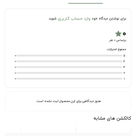
وارد حساب کاربری
برای نوشتن دیدگاه خود
شوید.
۰
star
براساس 0 نفر
مجموع امتیازات
0
5
0
4
0
3
0
2
0
1
هنوز دیدگاهی برای این محصول ثبت نشده است.
کالکشن های مشابه