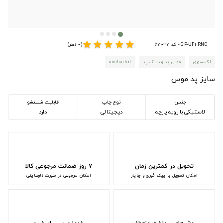
star
star
star
star
star
GP-UF4RNC - کد 67037
(0 نظر)
اکسسوری
موس پد و دسک پد
uncharted
سایز پد موس
جنس
نوع چاپ
قابلیت شستشو
لاستیکی با رویه پارچه
دیجیتالی
دارد
تحویل در کمترین زمان
۷ روز ضمانت مرجوعی کالا
امکان تحویل با پیک فوری و چاپار
امکان مرجوعی در صورت نارضایتی