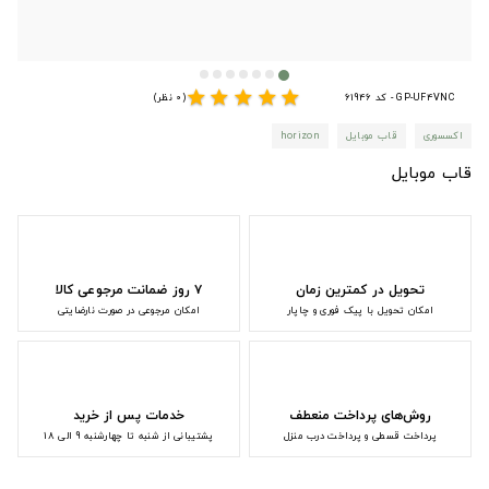
star
star
star
star
star
GP-UF4VNC - کد 61946
(0 نظر)
اکسسوری
قاب موبایل
horizon
قاب موبایل
تحویل در کمترین زمان
۷ روز ضمانت مرجوعی کالا
امکان تحویل با پیک فوری و چاپار
امکان مرجوعی در صورت نارضایتی
روش‌های پرداخت منعطف
خدمات پس از خرید
پرداخت قسطی و پرداخت درب منزل
پشتیبانی از شنبه تا چهارشنبه 9 الی 18