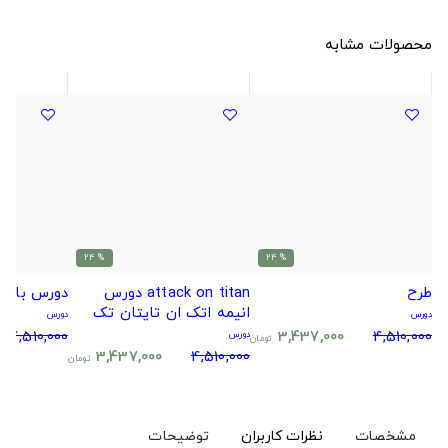
محصولات مشابه
% 24
% 24
طرح
attack on titan دورس
دورس بارسل
انیمه اتک ان تایتان تک
دورس
دورس
سایز
4,510,000
3,437,000
4,510,000
دورس
تومان
3,437,000
4,510,000
تومان
مشخصات
نظرات کاربران
توضیحات