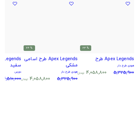
% 24
% 24
Apex Legends طرح
Apex Legends طرح اسامی
مشکی
سفید
هودی طرح دار
4,058,800
5,325,900
هودی طرح دار
دورس
تومان
4,510,000
4,058,800
5,325,900
تومان