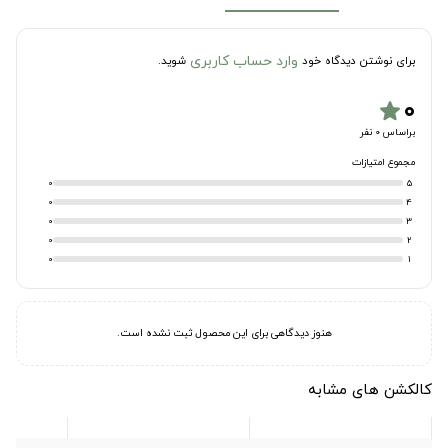
وارد حساب کاربری
برای نوشتن دیدگاه خود
شوید.
۰
star
براساس 0 نفر
مجموع امتیازات
0
5
0
4
0
3
0
2
0
1
هنوز دیدگاهی برای این محصول ثبت نشده است.
کالکشن های مشابه