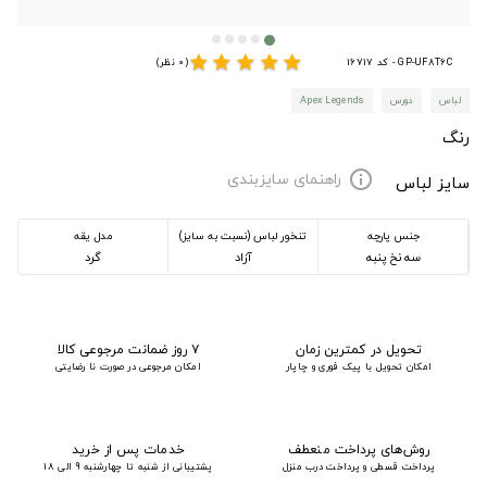
star
star
star
star
star
GP-UF8T6C - کد 16717
(0 نظر)
لباس
دورس
Apex Legends
رنگ
راهنمای سایزبندی
info
سایز لباس
جنس پارچه
تنخور لباس (نسبت به سایز)
مدل یقه
سه نخ پنبه
آزاد
گرد
تحویل در کمترین زمان
۷ روز ضمانت مرجوعی کالا
امکان تحویل با پیک فوری و چاپار
امکان مرجوعی در صورت نا رضایتی
روش‌های پرداخت منعطف
خدمات پس از خرید
پرداخت قسطی و پرداخت درب منزل
پشتیبانی از شنبه تا چهارشنبه 9 الی 18