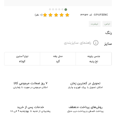
star
star
star
star
star
GP-UFDCNC - کد 144522
(0 نظر)
لباس
تیشرت
رنگ
راهنمای سایزبندی
info
سایز
جنس پارچه
مدل یقه
نوع آستین
نخ پنبه
گرد
کوتاه
تحویل در کمترین زمان
۷ روز ضمانت مرجوعی کالا
امکان تحویل با پیک فوری و چاپار
امکان مرجوعی در صورت نا رضایتی
روش‌های پرداخت منعطف
خدمات پس از خرید
پرداخت قسطی و پرداخت درب منزل
پشتیبانی از شنبه تا چهارشنبه 9 الی 18