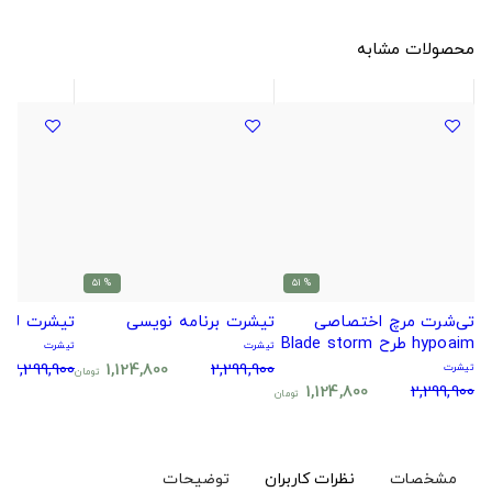
محصولات مشابه
% 51
% 51
تی‌شرت مرچ اختصاصی
تیشرت برنامه نویسی
تیشرت لیلو
hypoaim طرح Blade storm
تیشرت
تیشرت
دو طرفه
2,299,900
1,124,800
2,299,900
تیشرت
تومان
1,124,800
2,299,900
تومان
مشخصات
نظرات کاربران
توضیحات