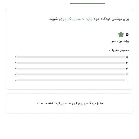
وارد حساب کاربری
برای نوشتن دیدگاه خود
شوید.
۰
star
براساس 0 نفر
مجموع امتیازات
0
5
0
4
0
3
0
2
0
1
هنوز دیدگاهی برای این محصول ثبت نشده است.