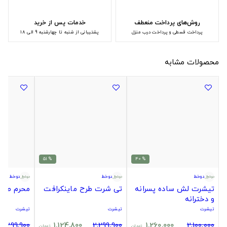
روش‌های پرداخت منعطف
خدمات پس از خرید
پرداخت قسطی و پرداخت درب منزل
پشتیبانی از شنبه تا چهارشنبه 9 الی 18
محصولات مشابه
% 51
% 40
دوخط
دوخط
دوخط
تیشرت لش ساده پسرانه
تی شرت طرح ماینکرافت
محرم طرح ی
و دخترانه
تیشرت
تیشرت
تیشرت
2,299,900
1,124,800
2,299,900
1,260,000
2,100,000
تومان
تومان