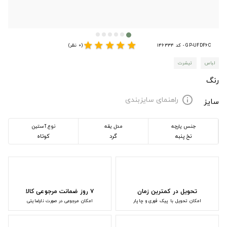
star
star
star
star
star
GP-UFDF6C - کد 146334
(0 نظر)
لباس
تیشرت
رنگ
راهنمای سایزبندی
info
سایز
جنس پارچه
مدل یقه
نوع آستین
نخ پنبه
گرد
کوتاه
تحویل در کمترین زمان
۷ روز ضمانت مرجوعی کالا
امکان تحویل با پیک فوری و چاپار
امکان مرجوعی در صورت نارضایتی