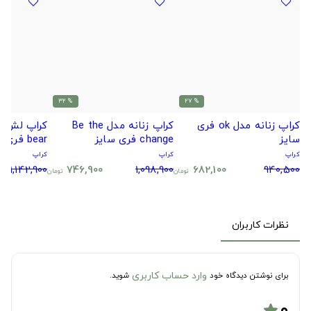
% 32
% 27
کراپ زنانه مدل ok فری
کراپ زنانه مدل Be the
سایز
change فری سایز
bear فری سایز کد295674
کراپ
کراپ
کراپ
1,142,900
746,900
1,098,900
682,100
940,500
تومان
تومان
نظرات کاربران
وارد حساب کاربری
برای نوشتن دیدگاه خود
شوید.
۰
star