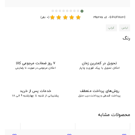
star
star
star
star
star
GP-UFH86C - کد 295675
(0 نظر)
لباس
کراپ
رنگ
تحویل در کمترین زمان
۷ روز ضمانت مرجوعی کالا
امکان تحویل با پیک فوری و چاپار
امکان مرجوعی در صورت نا رضایتی
روش‌های پرداخت منعطف
خدمات پس از خرید
پرداخت قسطی و پرداخت درب منزل
پشتیبانی از شنبه تا چهارشنبه 9 الی 18
محصولات مشابه