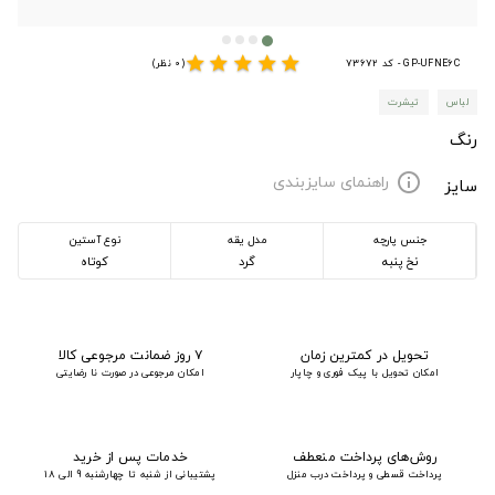
star
star
star
star
star
GP-UFNE6C - کد 73672
(0 نظر)
لباس
تیشرت
رنگ
راهنمای سایزبندی
info
سایز
جنس پارچه
مدل یقه
نوع آستین
نخ پنبه
گرد
کوتاه
تحویل در کمترین زمان
۷ روز ضمانت مرجوعی کالا
امکان تحویل با پیک فوری و چاپار
امکان مرجوعی در صورت نا رضایتی
روش‌های پرداخت منعطف
خدمات پس از خرید
پرداخت قسطی و پرداخت درب منزل
پشتیبانی از شنبه تا چهارشنبه 9 الی 18