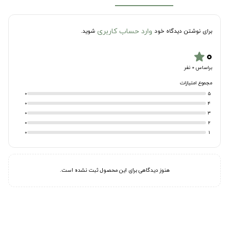
وارد حساب کاربری
برای نوشتن دیدگاه خود
شوید.
۰
star
براساس 0 نفر
مجموع امتیازات
0
5
0
4
0
3
0
2
0
1
هنوز دیدگاهی برای این محصول ثبت نشده است.