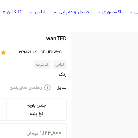
ی
اکسسوری
صندل و دمپایی
لباس
کالکشن ها
keyboard_arrow_down
keyboard_arrow_down
keyboard_arrow_down
keyboard_arrow_down
wanTED
GP-UFUW6C - کد 249561
star
لباس
تیشرت
رنگ
سایز
راهنمای سایزبندی
info
جنس پارچه
نخ پنبه
1,124,800
تومان