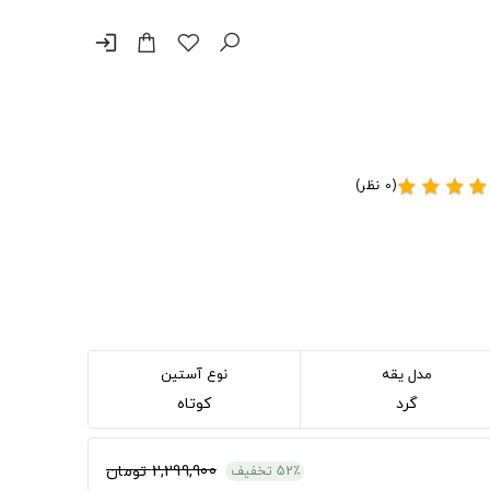
login
(0 نظر)
star
star
star
star
مدل یقه
نوع آستین
گرد
کوتاه
2,299,900 تومان
52٪ تخفیف