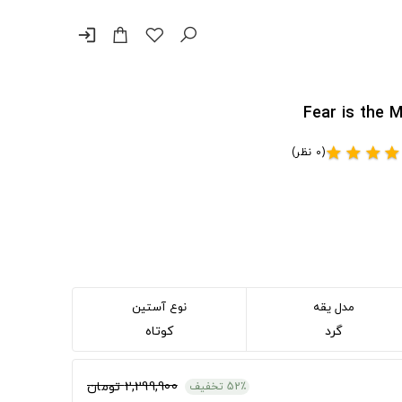
login
(0 نظر)
star
star
star
star
مدل یقه
نوع آستین
گرد
کوتاه
2,299,900 تومان
52٪ تخفیف