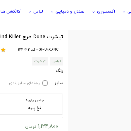
ی
اکسسوری
صندل و دمپایی
لباس
کالکشن ها
keyboard_arrow_down
keyboard_arrow_down
keyboard_arrow_down
keyboard_arrow_down
تیشرت Dune طرح Fear is the Mind Killer
GP-UFX8NC - کد 122242
star
لباس
تیشرت
رنگ
سایز
راهنمای سایزبندی
info
جنس پارچه
نخ پنبه
1,124,800
تومان