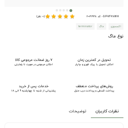
star
star
star
star
star
GP-VF38WH - کد 203338
(0 نظر)
اکسسوری
ماگ
terminator
نوع ماگ
تحویل در کمترین زمان
۷ روز ضمانت مرجوعی کالا
امکان تحویل با پیک فوری و چاپار
امکان مرجوعی در صورت نا رضایتی
روش‌های پرداخت منعطف
خدمات پس از خرید
پرداخت قسطی و پرداخت درب منزل
پشتیبانی از شنبه تا چهارشنبه 9 الی 18
نظرات کاربران
توضیحات