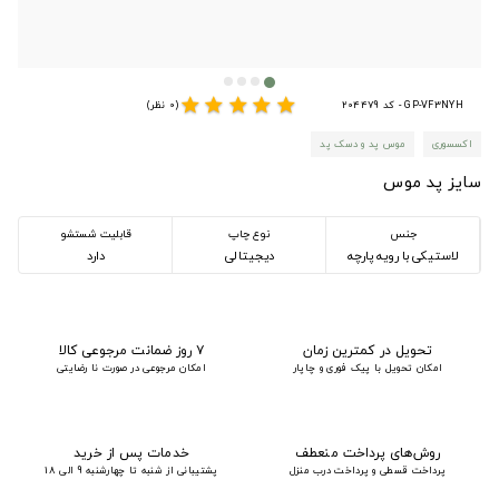
star
star
star
star
star
GP-VF3NYH - کد 204479
(0 نظر)
اکسسوری
موس پد و دسک پد
سایز پد موس
جنس
نوع چاپ
قابلیت شستشو
لاستیکی با رویه پارچه
دیجیتالی
دارد
تحویل در کمترین زمان
۷ روز ضمانت مرجوعی کالا
امکان تحویل با پیک فوری و چاپار
امکان مرجوعی در صورت نا رضایتی
روش‌های پرداخت منعطف
خدمات پس از خرید
پرداخت قسطی و پرداخت درب منزل
پشتیبانی از شنبه تا چهارشنبه 9 الی 18