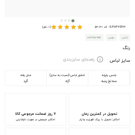
star
star
star
star
star
GP-VF4DYH - کد 56020
(0 نظر)
لباس
دورس
uncharted
رنگ
راهنمای سایزبندی
info
سایز لباس
جنس پارچه
تنخور لباس (نسبت به سایز)
مدل یقه
سه نخ پنبه
آزاد
گرد
تحویل در کمترین زمان
۷ روز ضمانت مرجوعی کالا
امکان تحویل با پیک فوری و چاپار
امکان مرجوعی در صورت نارضایتی