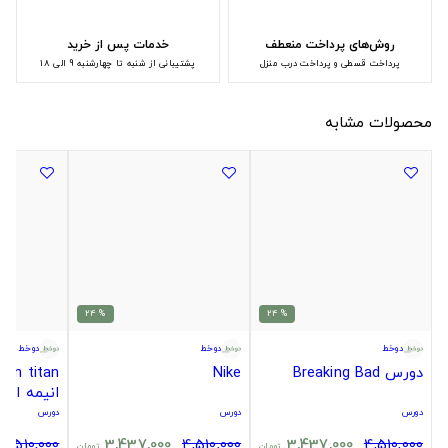
روش‌های پرداخت منعطف
خدمات پس از خرید
پرداخت قسطی و پرداخت درب منزل
پشتیبانی از شنبه تا چهارشنبه 9 الی 18
محصولات مشابه
% 24
% 24
دوخط
دوخط
دوخط
دورس Breaking Bad
Nike
انیمه اتک
سایز
دورس
دورس
دورس
4,510,000
3,437,000
4,510,000
3,437,000
4,510,000
تومان
تومان