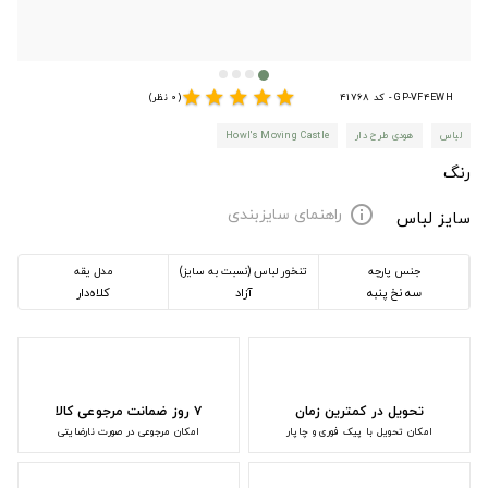
star
star
star
star
star
GP-VF4EWH - کد 41768
(0 نظر)
لباس
هودی طرح دار
Howl's Moving Castle
رنگ
راهنمای سایزبندی
info
سایز لباس
جنس پارچه
تنخور لباس (نسبت به سایز)
مدل یقه
سه نخ پنبه
آزاد
کلاه‌دار
تحویل در کمترین زمان
۷ روز ضمانت مرجوعی کالا
امکان تحویل با پیک فوری و چاپار
امکان مرجوعی در صورت نارضایتی