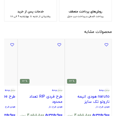
روش‌های پرداخت منعطف
خدمات پس از خرید
پرداخت قسطی و پرداخت درب منزل
پشتیبانی از شنبه تا چهارشنبه 9 الی 18
محصولات مشابه
% 24
% 24
دوخط
دوخط
دوخط
naruto هودی انیمه
طرح فردی RIP تعداد
طرح Digital Tree.
ناروتو تک سایز
محدود
هودی طرح دار
هودی طرح دار
هودی طرح دار
5,325,900
4,058,800
5,325,900
4,058,800
5,325,900
تومان
تومان