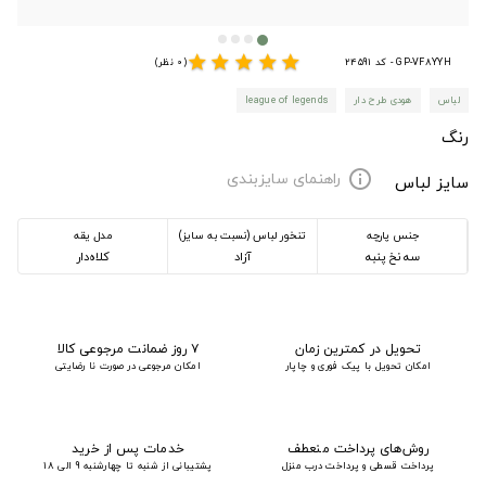
star
star
star
star
star
GP-VF8YYH - کد 24591
(0 نظر)
لباس
هودی طرح دار
league of legends
رنگ
راهنمای سایزبندی
info
سایز لباس
جنس پارچه
تنخور لباس (نسبت به سایز)
مدل یقه
سه نخ پنبه
آزاد
کلاه‌دار
تحویل در کمترین زمان
۷ روز ضمانت مرجوعی کالا
امکان تحویل با پیک فوری و چاپار
امکان مرجوعی در صورت نا رضایتی
روش‌های پرداخت منعطف
خدمات پس از خرید
پرداخت قسطی و پرداخت درب منزل
پشتیبانی از شنبه تا چهارشنبه 9 الی 18