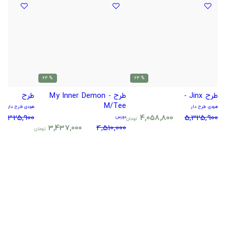
% 24
% 24
طرح Jinx -
طرح My Inner Demon -
طرح
M/Tee
هودی طرح دار
هودی طرح دار
5,325,900
4,058,800
5,325,900
دورس
تومان
3,437,000
4,510,000
تومان