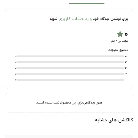
وارد حساب کاربری
برای نوشتن دیدگاه خود
شوید.
۰
star
براساس 0 نفر
مجموع امتیازات
0
5
0
4
0
3
0
2
0
1
هنوز دیدگاهی برای این محصول ثبت نشده است.
کالکشن های مشابه