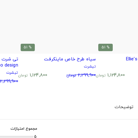
% 51
% 51
سیاه طرح خاص ماینکرفت
go design
تیشرت
تیشرت
1,124,800
2,299,900
1,124,800
تومان
تومان
تومان
2,299,900
توضیحات
مجموع امتیازات
5