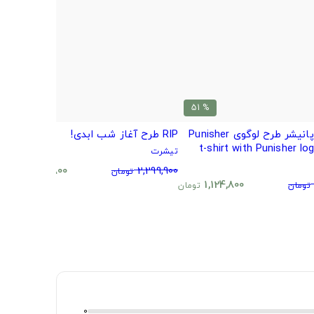
% 51
% 51
تی شرت پانیشر طرح لوگوی Punisher
RIP طرح آغاز شب ابدی!
ت
t-shirt with Punisher lo
تیشرت
ت
0
1,124,800
2,299,900
تومان
تومان
1,124,800
تومان
تومان
0