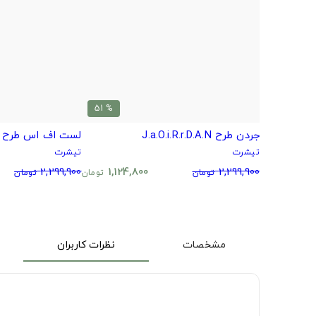
% 51
جردن طرح J.a.O.i.R.r.D.A.N
لست اف اس طرح Ellie's
تیشرت
تیشرت
2,299,900
1,124,800
2,299,900
تومان
تومان
تومان
مشخصات
نظرات کاربران