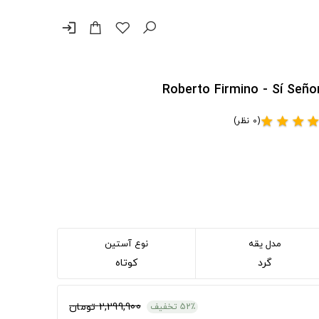
login
(0 نظر)
star
star
star
sta
مدل یقه
نوع آستین
گرد
کوتاه
2,299,900 تومان
52٪ تخفیف