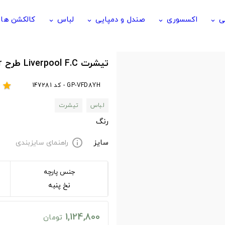
ی
اکسسوری
صندل و دمپایی
لباس
کالکشن ها
keyboard_arrow_down
keyboard_arrow_down
keyboard_arrow_down
keyboard_arrow_down
تیشرت Liverpool F.C طرح Roberto Firmino - Sí Señor
GP-VFD8YH - کد 147281
r
star
لباس
تیشرت
رنگ
سایز
راهنمای سایزبندی
info
جنس پارچه
نخ پنبه
1,124,800
تومان