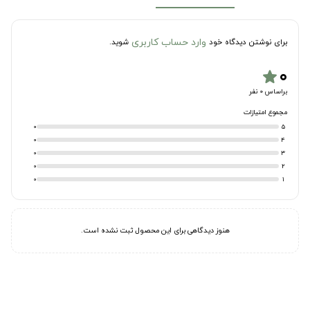
وارد حساب کاربری
برای نوشتن دیدگاه خود
شوید.
۰
star
براساس 0 نفر
مجموع امتیازات
0
5
0
4
0
3
0
2
0
1
هنوز دیدگاهی برای این محصول ثبت نشده است.