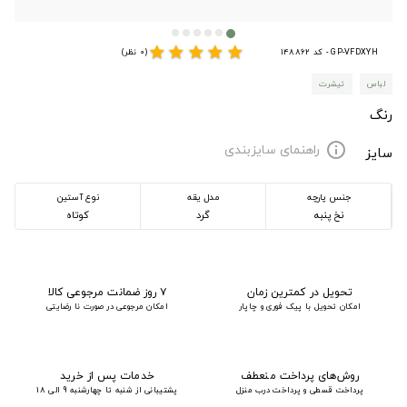
star
star
star
star
star
GP-VFDXYH - کد 148862
(0 نظر)
لباس
تیشرت
رنگ
راهنمای سایزبندی
info
سایز
جنس پارچه
مدل یقه
نوع آستین
نخ پنبه
گرد
کوتاه
تحویل در کمترین زمان
۷ روز ضمانت مرجوعی کالا
امکان تحویل با پیک فوری و چاپار
امکان مرجوعی در صورت نا رضایتی
روش‌های پرداخت منعطف
خدمات پس از خرید
پرداخت قسطی و پرداخت درب منزل
پشتیبانی از شنبه تا چهارشنبه 9 الی 18