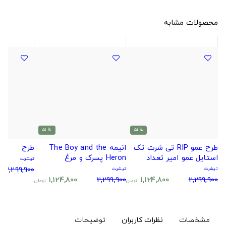
محصولات مشابه
% 51
% 51
طرح عمو RIP تی شرت تک
انیمه The Boy and the
طرح
استایل عمو امیر تعداد
Heron پسرک و مرغ
تیشرت
محدود!!!
ماهی‌خوار
2,299,900
تیشرت
تیشرت
1,124,800
2,299,900
1,124,800
2,299,900
تومان
تومان
مشخصات
نظرات کاربران
توضیحات