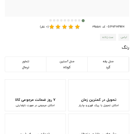
star
star
star
star
star
GP-VFHFWH - کد 295581
(0 نظر)
لباس
ست زنانه
رنگ
مدل یقه
مدل آستین
تنخور
گرد
کوتاه
نرمال
تحویل در کمترین زمان
۷ روز ضمانت مرجوعی کالا
امکان تحویل با پیک فوری و چاپار
امکان مرجوعی در صورت نارضایتی