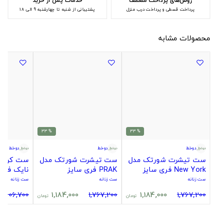
روش‌های پرداخت منعطف
خدمات پس از خرید
پرداخت قسطی و پرداخت درب منزل
پشتیبانی از شنبه تا چهارشنبه 9 الی 18
محصولات مشابه
% 33
% 33
دوخط
دوخط
دوخط
ست تیشرت شورتک مدل
ست تیشرت شورتک مدل
ست کراپ 
New York فری سایز
PRAK فری سایز
نایک فری
ست زنانه
ست زنانه
ست زنانه
2,006,700
1,184,000
1,767,200
1,184,000
1,767,200
تومان
تومان