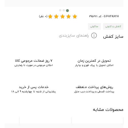
star
star
star
star
star
GP-VFKAYH - کد 295421
(0 نظر)
کفش و کتونی
ساکونی
راهنمای سایزبندی
info
سایز کفش
تحویل در کمترین زمان
۷ روز ضمانت مرجوعی کالا
امکان تحویل با پیک فوری و چاپار
امکان مرجوعی در صورت نا رضایتی
روش‌های پرداخت منعطف
خدمات پس از خرید
پرداخت قسطی و پرداخت درب منزل
پشتیبانی از شنبه تا چهارشنبه 9 الی 18
محصولات مشابه