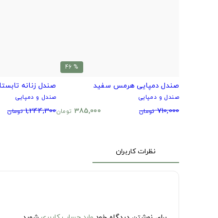
% 46
صندل دمپایی هرمس سفید
صندل زنانه تابستا
صندل و دمپایی
صندل و دمپایی
1,244,300
385,000
710,000
تومان
تومان
تومان
نظرات کاربران
برای نوشتن دیدگاه خود
وارد حساب کاربری
شوید.