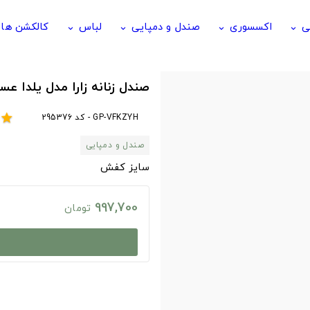
ی
اکسسوری
صندل و دمپایی
لباس
کالکشن ها
keyboard_arrow_down
keyboard_arrow_down
keyboard_arrow_down
keyboard_arrow_down
صندل زنانه زارا مدل یلدا عس
GP-VFKZYH - کد 295376
star
صندل و دمپایی
سایز کفش
997,700
تومان