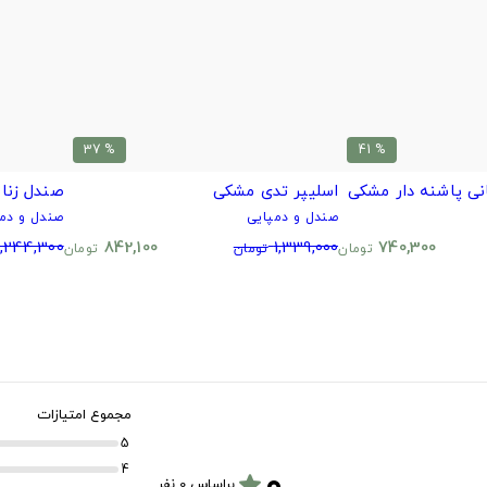
% 37
% 41
نی پاشنه دار مشکی
اسلیپر تدی مشکی
صندل زنا
صندل و دمپایی
صندل و دمپ
1,244,300
842,100
1,339,000
740,300
تومان
تومان
تومان
مجموع امتیازات
5
۰
4
star
براساس 0 نفر