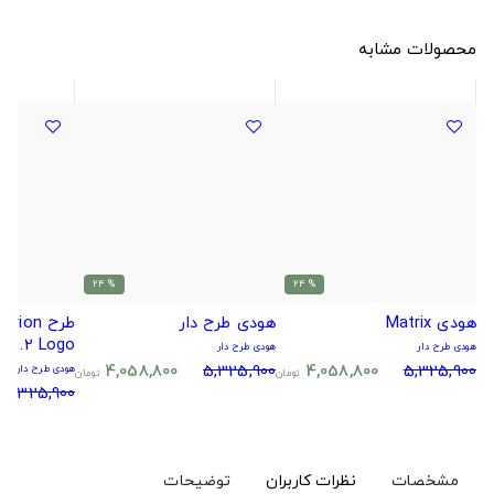
محصولات مشابه
% 24
% 24
هودی Matrix
هودی طرح دار
طرح on
2 Logo.
هودی طرح دار
هودی طرح دار
4,058,800
5,325,900
4,058,800
5,325,900
هودی طرح دار
تومان
تومان
5,325,900
مشخصات
نظرات کاربران
توضیحات