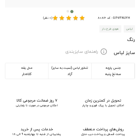
star
star
star
star
star
GP-VFNUYH - کد 80816
(0 نظر)
لباس
هودی طرح دار
رنگ
راهنمای سایزبندی
info
سایز لباس
جنس پارچه
تنخور لباس (نسبت به سایز)
مدل یقه
سه نخ پنبه
آزاد
کلاه‌دار
تحویل در کمترین زمان
۷ روز ضمانت مرجوعی کالا
امکان تحویل با پیک فوری و چاپار
امکان مرجوعی در صورت نا رضایتی
روش‌های پرداخت منعطف
خدمات پس از خرید
پرداخت قسطی و پرداخت درب منزل
پشتیبانی از شنبه تا چهارشنبه 9 الی 18