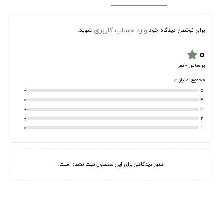
وارد حساب کاربری
برای نوشتن دیدگاه خود
شوید.
۰
star
براساس 0 نفر
مجموع امتیازات
0
5
0
4
0
3
0
2
0
1
هنوز دیدگاهی برای این محصول ثبت نشده است.