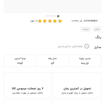
star
star
star
star
star
GP-VFWXWH - کد 102628
(0 نظر)
لباس
تیشرت
رنگ
راهنمای سایزبندی
info
سایز
جنس پارچه
مدل یقه
نوع آستین
نخ پنبه
گرد
کوتاه
تحویل در کمترین زمان
۷ روز ضمانت مرجوعی کالا
امکان تحویل با پیک فوری و چاپار
امکان مرجوعی در صورت نارضایتی