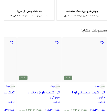
روش‌های پرداخت منعطف
خدمات پس از خرید
پرداخت قسطی و پرداخت درب منزل
پشتیبانی از شنبه تا چهارشنبه 9 الی 18
محصولات مشابه
% 51
% 51
دوخط
دوخط
دوخط
تی شرت سیستم او ا
تی شرت طرح ریک و
تیشرت بر
داون
مورتی
تیشرت
تیشرت
تیشرت
2,529,900
1,237,300
2,529,900
1,237,300
2,529,900
تومان
تومان