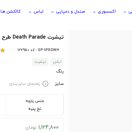
ی
اکسسوری
صندل و دمپایی
لباس
کالکشن ها
keyboard_arrow_down
keyboard_arrow_down
keyboard_arrow_down
keyboard_arrow_down
تیشرت Death Parade طرح Death parade
GP-VFXDWH - کد 127950
star
لباس
تیشرت
رنگ
سایز
راهنمای سایزبندی
info
جنس پارچه
نخ پنبه
1,124,800
تومان