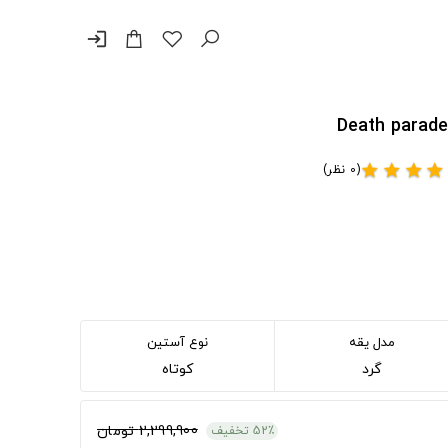
login
(0 نظر)
star
star
star
star
مدل یقه
نوع آستین
گرد
کوتاه
2,299,900 تومان
52٪ تخفیف