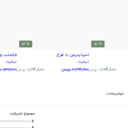
% 51
% 51
اسپایدرمن با طرح
فلامنت و
تیشرت
تیشرت
831,600
1,124,800
2,299,900
1,124,800
تومان
تومان
تومان
ت
توضیحات
مجموع امتیازات
5
4