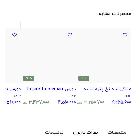
محصولات مشابه
% 24
% 24
مشکی سه نخ پنبه ساده
دورس bojack horseman
دورس The Beatles
دورس
دورس
دورس
4,510,000
3,437,000
4,510,000
3,250,700
4,265,600
تومان
تومان
مشخصات
نظرات کاربران
توضیحات