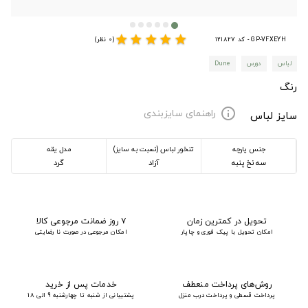
star
star
star
star
star
GP-VFXEYH - کد 121827
(0 نظر)
لباس
دورس
Dune
رنگ
راهنمای سایزبندی
info
سایز لباس
جنس پارچه
تنخور لباس (نسبت به سایز)
مدل یقه
سه نخ پنبه
آزاد
گرد
تحویل در کمترین زمان
۷ روز ضمانت مرجوعی کالا
امکان تحویل با پیک فوری و چاپار
امکان مرجوعی در صورت نا رضایتی
روش‌های پرداخت منعطف
خدمات پس از خرید
پرداخت قسطی و پرداخت درب منزل
پشتیبانی از شنبه تا چهارشنبه 9 الی 18