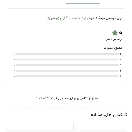
وارد حساب کاربری
برای نوشتن دیدگاه خود
شوید.
۰
star
براساس 0 نفر
مجموع امتیازات
0
5
0
4
0
3
0
2
0
1
هنوز دیدگاهی برای این محصول ثبت نشده است.
کالکشن های مشابه