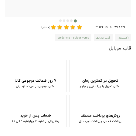
star
star
star
star
star
GP-VFXKYH - کد 131532
(0 نظر)
اکسسوری
قاب موبایل
spiderman spider verse
قاب موبایل
تحویل در کمترین زمان
۷ روز ضمانت مرجوعی کالا
امکان تحویل با پیک فوری و چاپار
امکان مرجوعی در صورت نارضایتی
روش‌های پرداخت منعطف
خدمات پس از خرید
پرداخت قسطی و پرداخت درب منزل
پشتیبانی از شنبه تا چهارشنبه 9 الی 18