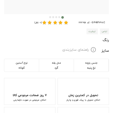
star
star
star
star
star
GP-WF368C - کد 222651
(0 نظر)
لباس
تیشرت
رنگ
راهنمای سایزبندی
info
سایز
جنس پارچه
مدل یقه
نوع آستین
نخ پنبه
گرد
کوتاه
تحویل در کمترین زمان
۷ روز ضمانت مرجوعی کالا
امکان تحویل با پیک فوری و چاپار
امکان مرجوعی در صورت نارضایتی