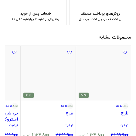
روش‌های پرداخت منعطف
خدمات پس از خرید
پرداخت قسطی و پرداخت درب منزل
پشتیبانی از شنبه تا چهارشنبه 9 الی 18
محصولات مشابه
% 51
% 51
دوخط
دوخط
دوخط
طرح
طرح
تی شرت 
استروکس
تیشرت
تیشرت
تیشرت
2,299,900
1,124,800
2,299,900
1,124,800
2,299,900
تومان
تومان