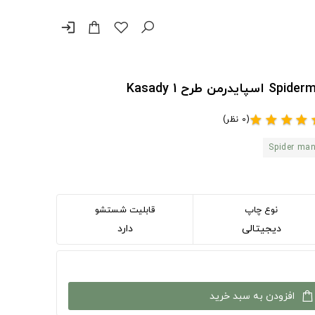
login
(0 نظر)
star
star
star
star
s
Spider ma
نوع چاپ
قابلیت شستشو
دیجیتالی
دارد
افزودن به سبد خرید