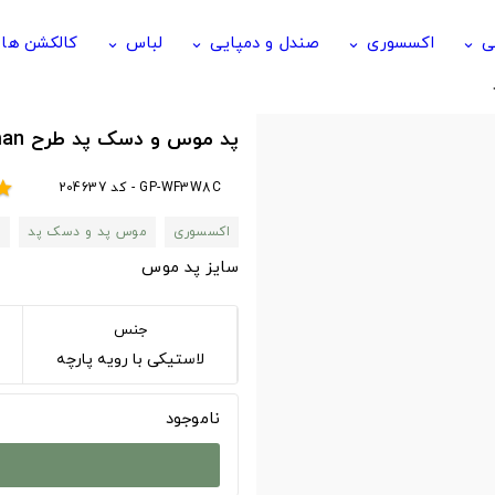
ی
اکسسوری
صندل و دمپایی
لباس
کالکشن ها
keyboard_arrow_down
keyboard_arrow_down
keyboard_arrow_down
keyboard_arrow_down
پد موس و دسک پد طرح Spiderman اسپایدرمن طرح Kasady 1
GP-WF3W8C - کد 204637
tar
اکسسوری
موس پد و دسک پد
n
سایز پد موس
جنس
لاستیکی با رویه پارچه
ناموجود