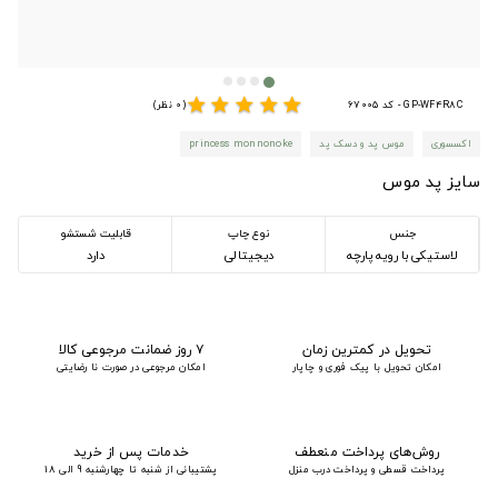
star
star
star
star
star
GP-WF4R8C - کد 67005
(0 نظر)
اکسسوری
موس پد و دسک پد
princess monnonoke
سایز پد موس
جنس
نوع چاپ
قابلیت شستشو
لاستیکی با رویه پارچه
دیجیتالی
دارد
تحویل در کمترین زمان
۷ روز ضمانت مرجوعی کالا
امکان تحویل با پیک فوری و چاپار
امکان مرجوعی در صورت نا رضایتی
روش‌های پرداخت منعطف
خدمات پس از خرید
پرداخت قسطی و پرداخت درب منزل
پشتیبانی از شنبه تا چهارشنبه 9 الی 18