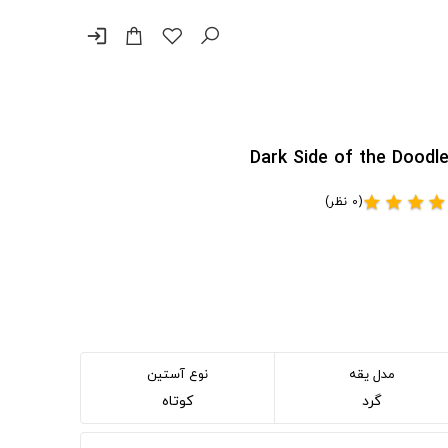
login
(0 نظر)
star
star
star
star
مدل یقه
نوع آستین
گرد
کوتاه