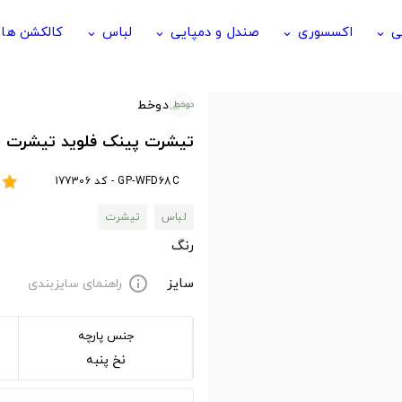
ی
اکسسوری
صندل و دمپایی
لباس
کالکشن ها
keyboard_arrow_down
keyboard_arrow_down
keyboard_arrow_down
keyboard_arrow_down
دوخط
تیشرت پینک فلوید تیشرت Dark Side of the Doodle
GP-WFD68C - کد 177306
star
لباس
تیشرت
رنگ
سایز
راهنمای سایزبندی
info
جنس پارچه
نخ پنبه