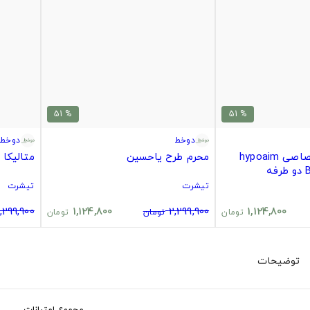
% 51
% 51
دوخط
دوخط
تی‌شرت مرچ اختصاصی hypoaim
محرم طرح یاحسین
متالیکا 
تیشرت
تیشرت
,299,900
1,124,800
2,299,900
1,124,800
تومان
تومان
تومان
توضیحات
مجموع امتیازات