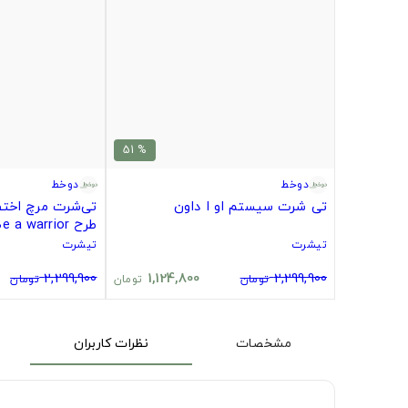
% 51
دوخط
دوخط
تی شرت سیستم او ا داون
طرح Be a warrior دو طرفه
تیشرت
تیشرت
2,299,900
1,124,800
2,299,900
تومان
تومان
تومان
مشخصات
نظرات کاربران