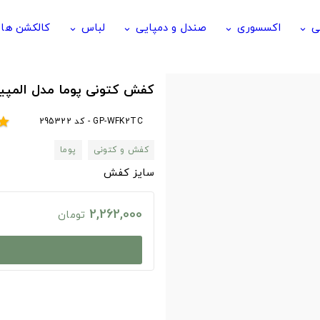
ی
اکسسوری
صندل و دمپایی
لباس
کالکشن ها
keyboard_arrow_down
keyboard_arrow_down
keyboard_arrow_down
keyboard_arrow_down
کفش کتونی پوما مدل المپ
GP-WFK2TC - کد 295322
tar
کفش و کتونی
پوما
سایز کفش
2,262,000
تومان