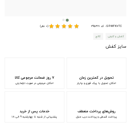
star
star
star
star
star
GP-WFK7TC - کد 295461
(0 نظر)
کفش و کتونی
کالج
سایز کفش
تحویل در کمترین زمان
۷ روز ضمانت مرجوعی کالا
امکان تحویل با پیک فوری و چاپار
امکان مرجوعی در صورت نارضایتی
روش‌های پرداخت منعطف
خدمات پس از خرید
پرداخت قسطی و پرداخت درب منزل
پشتیبانی از شنبه تا چهارشنبه 9 الی 18