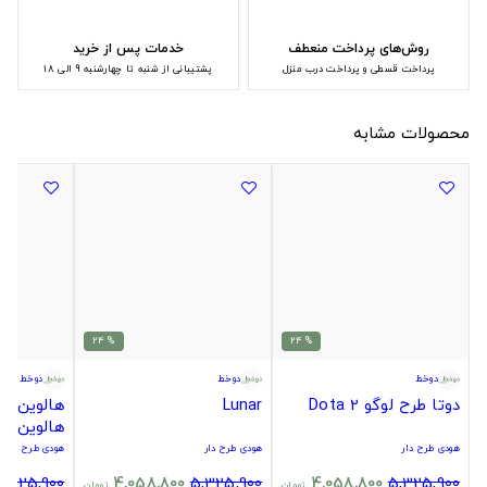
روش‌های پرداخت منعطف
خدمات پس از خرید
پرداخت قسطی و پرداخت درب منزل
پشتیبانی از شنبه تا چهارشنبه 9 الی 18
محصولات مشابه
% 24
% 24
دوخط
دوخط
دوخط
دوتا طرح لوگو Dota 2
Lunar
هالوین ط
هالوین طرح What
هودی طرح دار
هودی طرح دار
هودی طرح دار
5,325,900
4,058,800
5,325,900
4,058,800
5,325,900
تومان
تومان