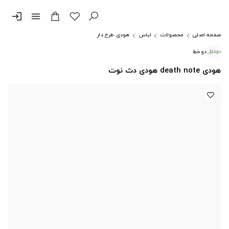
login
menu
صفحه اصلی
محصولات
لباس
هودی طرح دار
دوخط
هودی death note هودی دث نوت