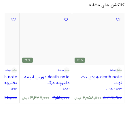
کالکشن های مشابه
% 24
% 24
دوخط
دوخط
دوخط
death note هودی دث
death note دورس انیمه
نوت
دفترچه مرگ
دفترچه م
هودی طرح دار
دورس
دورس
4,510,000
3,437,000
4,510,000
4,058,800
5,325,900
تومان
تومان