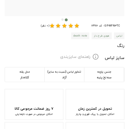
star
star
star
star
star
GP-WFN3TC - کد 79916
(0 نظر)
لباس
هودی طرح دار
death note
رنگ
راهنمای سایزبندی
info
سایز لباس
جنس پارچه
تنخور لباس (نسبت به سایز)
مدل یقه
سه نخ پنبه
آزاد
کلاه‌دار
تحویل در کمترین زمان
۷ روز ضمانت مرجوعی کالا
امکان تحویل با پیک فوری و چاپار
امکان مرجوعی در صورت نارضایتی