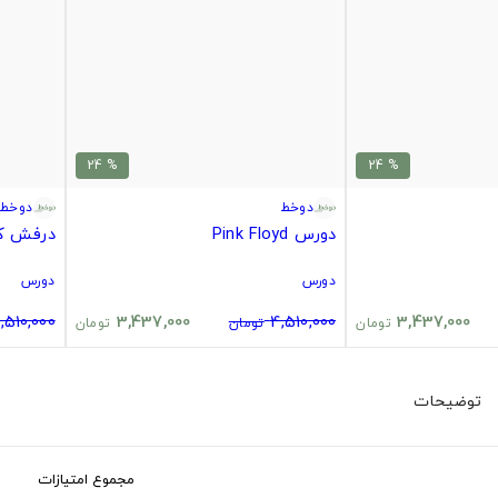
% 24
% 24
دوخط
دوخط
دورس Pink Floyd
درفش کا
دورس
دورس
,510,000
3,437,000
4,510,000
3,437,000
تومان
تومان
تومان
توضیحات
مجموع امتیازات