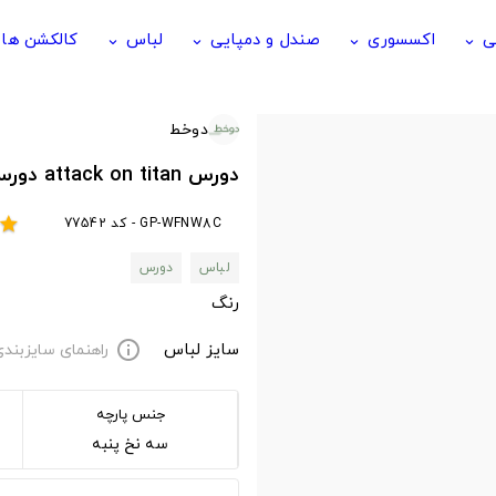
ی
اکسسوری
صندل و دمپایی
لباس
کالکشن ها
keyboard_arrow_down
keyboard_arrow_down
keyboard_arrow_down
keyboard_arrow_down
دوخط
دورس attack on titan دورس انیمه اتک ان تایتان
GP-WFNW8C - کد 77542
star
لباس
دورس
رنگ
سایز لباس
راهنمای سایزبند
info
جنس پارچه
سه نخ پنبه