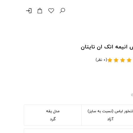
login
(0 نظر)
star
star
star
star
ی
تنخور لباس (نسبت به سایز)
مدل یقه
آزاد
گرد