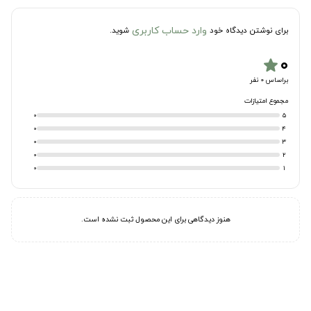
وارد حساب کاربری
برای نوشتن دیدگاه خود
شوید.
۰
star
براساس 0 نفر
مجموع امتیازات
0
5
0
4
0
3
0
2
0
1
هنوز دیدگاهی برای این محصول ثبت نشده است.