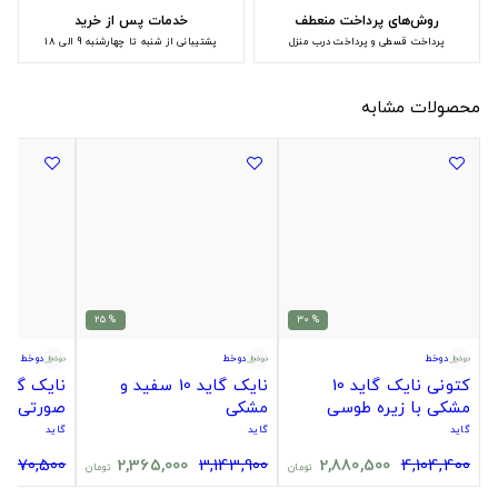
روش‌های پرداخت منعطف
خدمات پس از خرید
پرداخت قسطی و پرداخت درب منزل
پشتیبانی از شنبه تا چهارشنبه 9 الی 18
محصولات مشابه
% 25
% 30
دوخط
دوخط
دوخط
کتونی نایک گاید 10
نایک گاید 10 سفید و
مشکی با زیره طوسی
مشکی
صورتی
گاید
گاید
گاید
,470,500
2,365,000
3,143,900
2,880,500
4,104,400
تومان
تومان