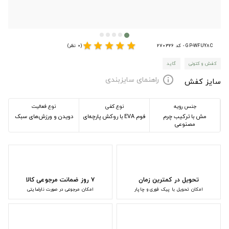
star
star
star
star
star
GP-WFUY8C - کد 270326
(0 نظر)
کفش و کتونی
گاید
راهنمای سایزبندی
info
سایز کفش
جنس رویه
نوع کفی
نوع فعالیت
مش با ترکیب چرم
فوم EVA با روکش پارچه‌ای
دویدن و ورزش‌های سبک
مصنوعی
تحویل در کمترین زمان
۷ روز ضمانت مرجوعی کالا
امکان تحویل با پیک فوری و چاپار
امکان مرجوعی در صورت نارضایتی