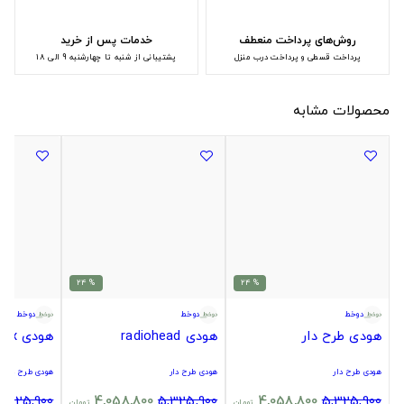
روش‌های پرداخت منعطف
خدمات پس از خرید
پرداخت قسطی و پرداخت درب منزل
پشتیبانی از شنبه تا چهارشنبه 9 الی 18
محصولات مشابه
% 24
% 24
دوخط
دوخط
دوخط
هودی طرح دار
هودی radiohead
هودی Matrix
هودی طرح دار
هودی طرح دار
هودی طرح دار
5,325,900
4,058,800
5,325,900
4,058,800
5,325,900
تومان
تومان