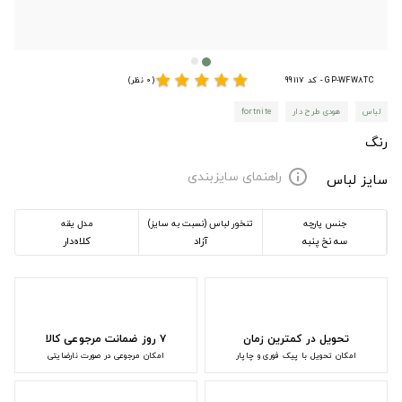
star
star
star
star
star
GP-WFW8TC - کد 99117
(0 نظر)
لباس
هودی طرح دار
fortnite
رنگ
راهنمای سایزبندی
info
سایز لباس
جنس پارچه
تنخور لباس (نسبت به سایز)
مدل یقه
سه نخ پنبه
آزاد
کلاه‌دار
تحویل در کمترین زمان
۷ روز ضمانت مرجوعی کالا
امکان تحویل با پیک فوری و چاپار
امکان مرجوعی در صورت نارضایتی