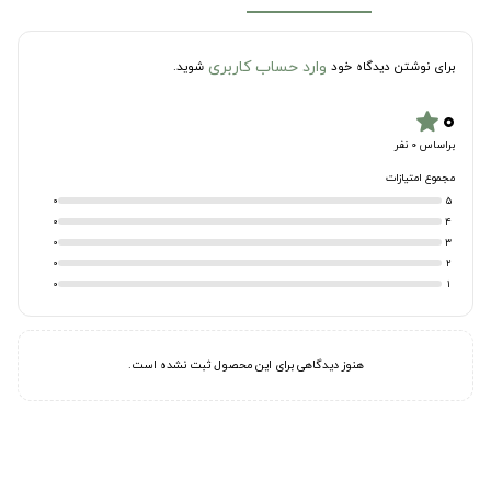
وارد حساب کاربری
برای نوشتن دیدگاه خود
شوید.
۰
star
براساس 0 نفر
مجموع امتیازات
0
5
0
4
0
3
0
2
0
1
هنوز دیدگاهی برای این محصول ثبت نشده است.