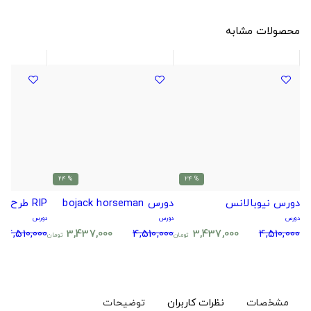
محصولات مشابه
% 24
% 24
دورس نیوبالانس
دورس bojack horseman
RIP طرح آغاز شب ابدی!
دورس
دورس
دورس
4,510,000
3,437,000
4,510,000
3,437,000
4,510,000
تومان
تومان
مشخصات
نظرات کاربران
توضیحات