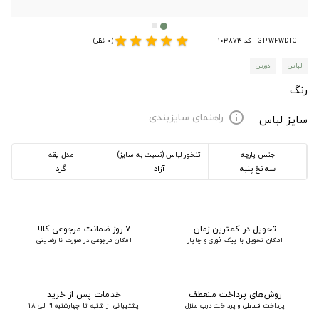
star
star
star
star
star
GP-WFWDTC - کد 103873
(0 نظر)
لباس
دورس
رنگ
راهنمای سایزبندی
info
سایز لباس
جنس پارچه
تنخور لباس (نسبت به سایز)
مدل یقه
سه نخ پنبه
آزاد
گرد
تحویل در کمترین زمان
۷ روز ضمانت مرجوعی کالا
امکان تحویل با پیک فوری و چاپار
امکان مرجوعی در صورت نا رضایتی
روش‌های پرداخت منعطف
خدمات پس از خرید
پرداخت قسطی و پرداخت درب منزل
پشتیبانی از شنبه تا چهارشنبه 9 الی 18