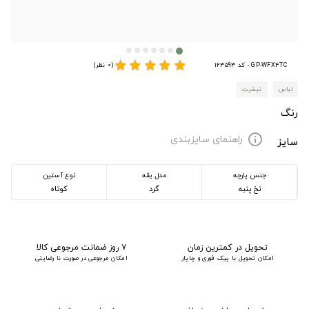
star
star
star
star
star
GP-WFX4TC - کد 123593
(0 نظر)
لباس
تیشرت
رنگ
راهنمای سایزبندی
info
سایز
جنس پارچه
مدل یقه
نوع آستین
نخ پنبه
گرد
کوتاه
تحویل در کمترین زمان
۷ روز ضمانت مرجوعی کالا
امکان تحویل با پیک فوری و چاپار
امکان مرجوعی در صورت نا رضایتی