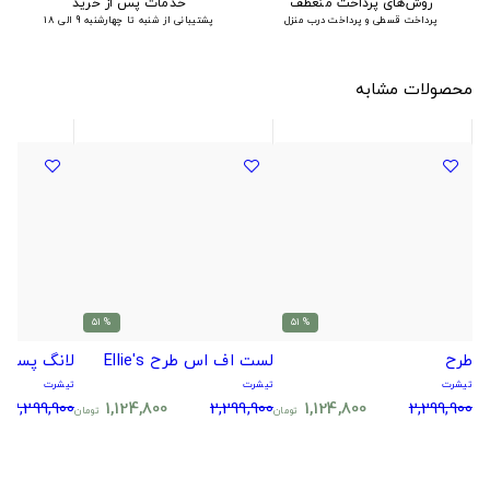
روش‌های پرداخت منعطف
خدمات پس از خرید
پرداخت قسطی و پرداخت درب منزل
پشتیبانی از شنبه تا چهارشنبه 9 الی 18
محصولات مشابه
% 51
% 51
طرح
لست اف اس طرح Ellie's
لانگ پسرانه Ben10 طرح ل
تیشرت
تیشرت
تیشرت
2,299,900
1,124,800
2,299,900
1,124,800
2,299,900
تومان
تومان