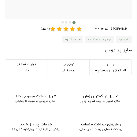
star
star
star
star
star
GP-XF3N8H - کد 204194
(0 نظر)
اکسسوری
موس پد و دسک پد
squid game
سایز پد موس
جنس
نوع چاپ
قابلیت شستشو
لاستیکی با رویه پارچه
دیجیتالی
دارد
تحویل در کمترین زمان
۷ روز ضمانت مرجوعی کالا
امکان تحویل با پیک فوری و چاپار
امکان مرجوعی در صورت نا رضایتی
روش‌های پرداخت منعطف
خدمات پس از خرید
پرداخت قسطی و پرداخت درب منزل
پشتیبانی از شنبه تا چهارشنبه 9 الی 18