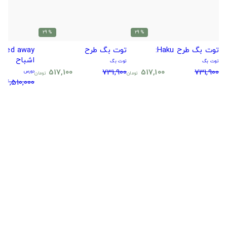
% 29
% 29
توت بگ طرح Haku:
توت بگ طرح
اشباح
توت بگ
توت بگ
517,100
731,900
517,100
731,900
دورس
تومان
تومان
4,510,000