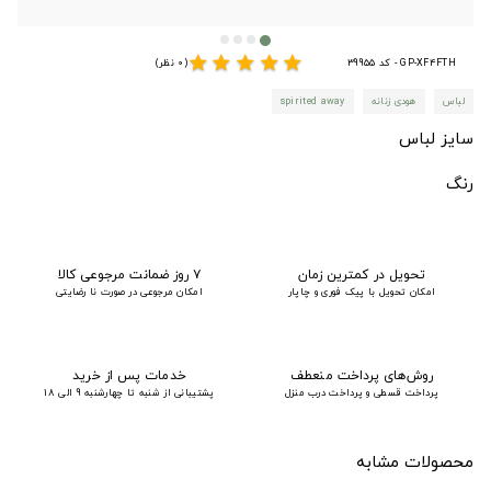
star
star
star
star
star
GP-XF4FTH - کد 39955
(0 نظر)
لباس
هودی زنانه
spirited away
سایز لباس
رنگ
تحویل در کمترین زمان
۷ روز ضمانت مرجوعی کالا
امکان تحویل با پیک فوری و چاپار
امکان مرجوعی در صورت نا رضایتی
روش‌های پرداخت منعطف
خدمات پس از خرید
پرداخت قسطی و پرداخت درب منزل
پشتیبانی از شنبه تا چهارشنبه 9 الی 18
محصولات مشابه