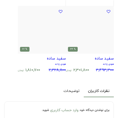
% 22
% 34
سفید ساده
سفید ساده
هودی زنانه
هودی زنانه
1,810,700
2,328,800
2,301,800
3,493,300
تومان
تومان
نظرات کاربران
توضیحات
وارد حساب کاربری
برای نوشتن دیدگاه خود
شوید.