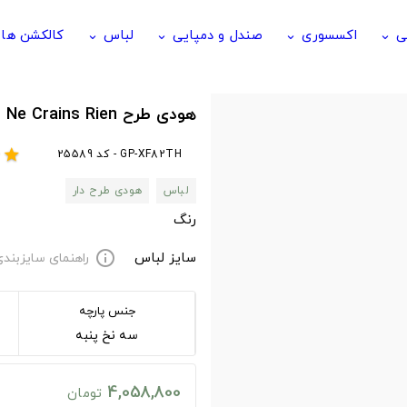
ی
اکسسوری
صندل و دمپایی
لباس
کالکشن ها
keyboard_arrow_down
keyboard_arrow_down
keyboard_arrow_down
keyboard_arrow_down
هودی طرح Ne Crains Rien
GP-XF82TH - کد 25589
r
star
لباس
هودی طرح دار
رنگ
سایز لباس
راهنمای سایزبند
info
جنس پارچه
سه نخ پنبه
4,058,800
تومان