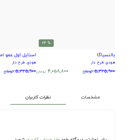
% 24
بالنسیاگا
استایل اول عمو امی
هودی طرح دار
هودی طرح دار
5,325,900
4,058,800
5,325,900
تومان
تومان
تومان
مشخصات
نظرات کاربران
برای نوشتن دیدگاه خود
وارد حساب کاربری
شوید.