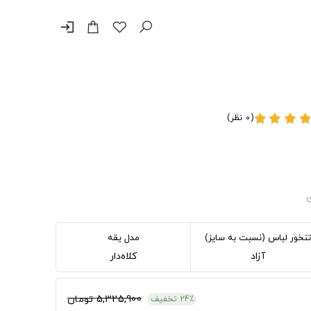
login
(0 نظر)
star
star
star
sta
ی
تنخور لباس (نسبت به سایز)
مدل یقه
آزاد
کلاه‌دار
5,325,900 تومان
24٪ تخفیف