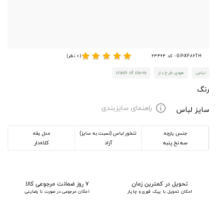
star
star
star
star
star
GP-XF86TH - کد 23464
(0 نظر)
لباس
هودی طرح دار
clash of clans
رنگ
راهنمای سایزبندی
info
سایز لباس
جنس پارچه
تنخور لباس (نسبت به سایز)
مدل یقه
سه نخ پنبه
آزاد
کلاه‌دار
تحویل در کمترین زمان
۷ روز ضمانت مرجوعی کالا
امکان تحویل با پیک فوری و چاپار
امکان مرجوعی در صورت نا رضایتی