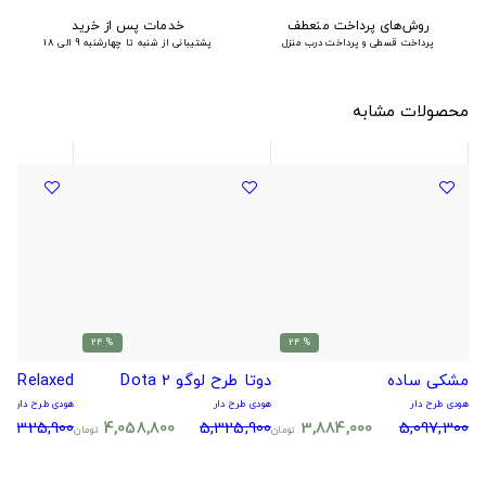
روش‌های پرداخت منعطف
خدمات پس از خرید
پرداخت قسطی و پرداخت درب منزل
پشتیبانی از شنبه تا چهارشنبه 9 الی 18
محصولات مشابه
% 24
% 24
مشکی ساده
دوتا طرح لوگو Dota 2
Relaxed
هودی طرح دار
هودی طرح دار
هودی طرح دار
5,325,900
4,058,800
5,325,900
3,884,000
5,097,300
تومان
تومان