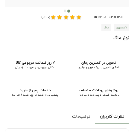
star
star
star
star
star
GP-XFDATH - کد 192213
(0 نظر)
اکسسوری
ماگ
نوع ماگ
تحویل در کمترین زمان
۷ روز ضمانت مرجوعی کالا
امکان تحویل با پیک فوری و چاپار
امکان مرجوعی در صورت نا رضایتی
روش‌های پرداخت منعطف
خدمات پس از خرید
پرداخت قسطی و پرداخت درب منزل
پشتیبانی از شنبه تا چهارشنبه 9 الی 18
نظرات کاربران
توضیحات