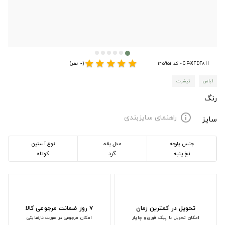
star
star
star
star
star
GP-XFDF8H - کد 145951
(0 نظر)
لباس
تیشرت
رنگ
راهنمای سایزبندی
info
سایز
جنس پارچه
مدل یقه
نوع آستین
نخ پنبه
گرد
کوتاه
تحویل در کمترین زمان
۷ روز ضمانت مرجوعی کالا
امکان تحویل با پیک فوری و چاپار
امکان مرجوعی در صورت نارضایتی