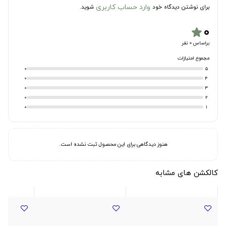
وارد حساب کاربری
برای نوشتن دیدگاه خود
شوید.
۰
star
براساس 0 نفر
مجموع امتیازات
0
5
0
4
0
3
0
2
0
1
هنوز دیدگاهی برای این محصول ثبت نشده است.
کالکشن های مشابه