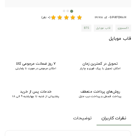
star
star
star
star
star
GP-XFDH8H - کد 161718
(0 نظر)
اکسسوری
قاب موبایل
BTS
قاب موبایل
تحویل در کمترین زمان
۷ روز ضمانت مرجوعی کالا
امکان تحویل با پیک فوری و چاپار
امکان مرجوعی در صورت نا رضایتی
روش‌های پرداخت منعطف
خدمات پس از خرید
پرداخت قسطی و پرداخت درب منزل
پشتیبانی از شنبه تا چهارشنبه 9 الی 18
نظرات کاربران
توضیحات