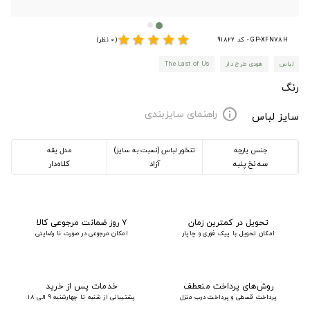
star
star
star
star
star
GP-XFN78H - کد 91822
(0 نظر)
لباس
هودی طرح دار
The Last of Us
رنگ
راهنمای سایزبندی
info
سایز لباس
جنس پارچه
تنخور لباس (نسبت به سایز)
مدل یقه
سه نخ پنبه
آزاد
کلاه‌دار
تحویل در کمترین زمان
۷ روز ضمانت مرجوعی کالا
امکان تحویل با پیک فوری و چاپار
امکان مرجوعی در صورت نا رضایتی
روش‌های پرداخت منعطف
خدمات پس از خرید
پرداخت قسطی و پرداخت درب منزل
پشتیبانی از شنبه تا چهارشنبه 9 الی 18