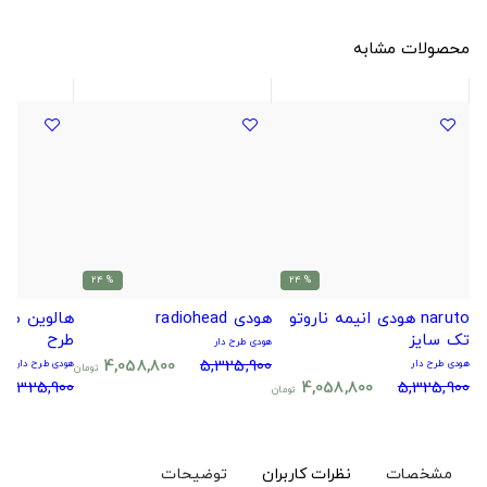
محصولات مشابه
% 24
% 24
naruto هودی انیمه ناروتو
هودی radiohead
هالوین طرح
تک سایز
طرح
هودی طرح دار
4,058,800
5,325,900
هودی طرح دار
هودی طرح دار
تومان
5,325,900
4,058,800
5,325,900
تومان
مشخصات
نظرات کاربران
توضیحات