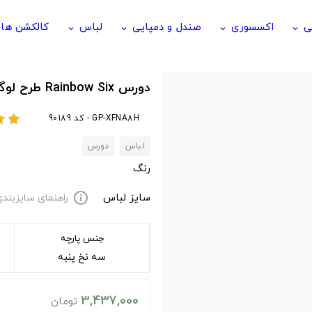
ی
اکسسوری
صندل و دمپایی
لباس
کالکشن ها
keyboard_arrow_down
keyboard_arrow_down
keyboard_arrow_down
keyboard_arrow_down
دورس Rainbow Six طرح لوگوی سفید
GP-XFNA8H - کد 90189
ar
star
لباس
دورس
رنگ
سایز لباس
راهنمای سایزبند
info
جنس پارچه
سه نخ پنبه
3,437,000
تومان