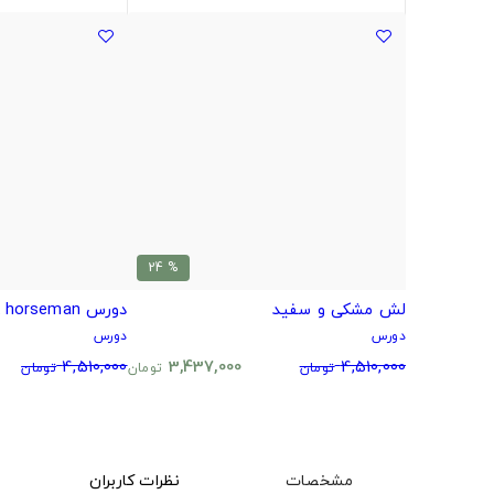
% 24
لش مشکی و سفید
دورس bojack horseman
دورس
دورس
4,510,000
3,437,000
4,510,000
تومان
تومان
تومان
مشخصات
نظرات کاربران