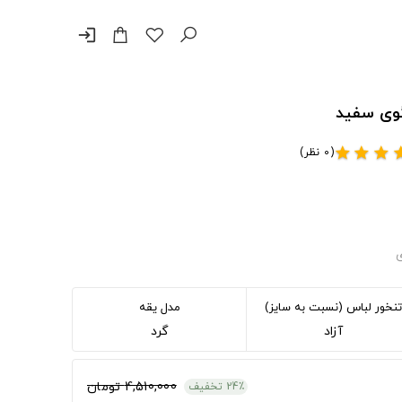
login
(0 نظر)
star
star
star
st
ی
تنخور لباس (نسبت به سایز)
مدل یقه
آزاد
گرد
4,510,000 تومان
24٪ تخفیف