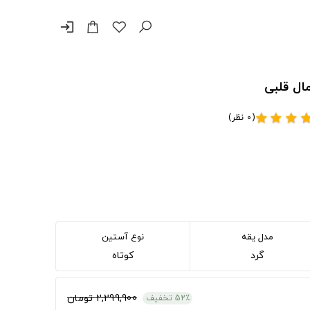
login
ال قلبی
(0 نظر)
star
star
star
sta
مدل یقه
نوع آستین
گرد
کوتاه
2,299,900 تومان
52٪ تخفیف