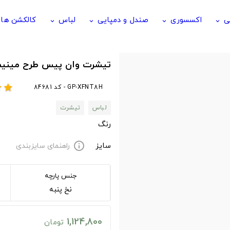
ی
اکسسوری
صندل و دمپایی
لباس
کالکشن ها
keyboard_arrow_down
keyboard_arrow_down
keyboard_arrow_down
keyboard_arrow_down
تیشرت وان پیس طرح مینیم
GP-XFNT8H - کد 84681
r
star
لباس
تیشرت
رنگ
سایز
راهنمای سایزبندی
info
جنس پارچه
نخ پنبه
1,124,800
تومان