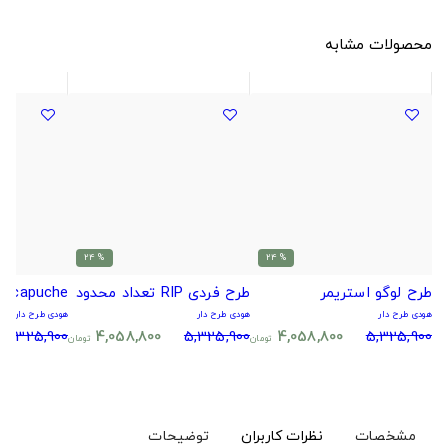
محصولات مشابه
% 24
% 24
طرح لوگو استریمر
طرح فردی RIP تعداد محدود
capuche
هودی طرح دار
هودی طرح دار
هودی طرح دار
5,325,900
4,058,800
5,325,900
4,058,800
5,325,900
تومان
تومان
مشخصات
نظرات کاربران
توضیحات