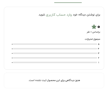
وارد حساب کاربری
برای نوشتن دیدگاه خود
شوید.
۰
star
براساس 0 نفر
مجموع امتیازات
0
5
0
4
0
3
0
2
0
1
هنوز دیدگاهی برای این محصول ثبت نشده است.