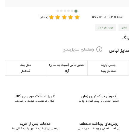
star
star
star
star
star
GP-XFX68H - کد 137084
(0 نظر)
لباس
هودی طرح دار
رنگ
راهنمای سایزبندی
info
سایز لباس
جنس پارچه
تنخور لباس (نسبت به سایز)
مدل یقه
سه نخ پنبه
آزاد
کلاه‌دار
تحویل در کمترین زمان
۷ روز ضمانت مرجوعی کالا
امکان تحویل با پیک فوری و چاپار
امکان مرجوعی در صورت نا رضایتی
روش‌های پرداخت منعطف
خدمات پس از خرید
پرداخت قسطی و پرداخت درب منزل
پشتیبانی از شنبه تا چهارشنبه 9 الی 18