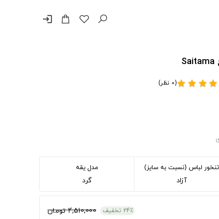
login
(0 نظر)
star
star
star
star
ی
تنخور لباس (نسبت به سایز)
مدل یقه
آزاد
گرد
4,510,000 تومان
24٪ تخفیف