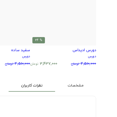
% 24
دورس ادیداس
سفید ساده
دورس
دورس
4,510,000
3,437,000
4,510,000
تومان
تومان
تومان
مشخصات
نظرات کاربران