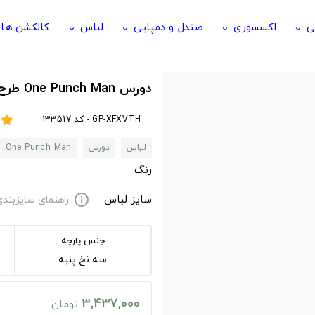
ی
اکسسوری
صندل و دمپایی
لباس
کالکشن ها
keyboard_arrow_down
keyboard_arrow_down
keyboard_arrow_down
keyboard_arrow_down
دورس One Punch Man طرح Saitama
GP-XFXVTH - کد 133517
star
لباس
دورس
One Punch Man
رنگ
سایز لباس
راهنمای سایزبند
info
جنس پارچه
سه نخ پنبه
3,437,000
تومان