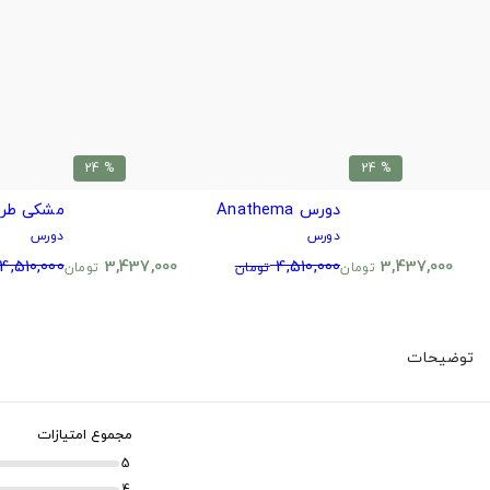
% 24
% 24
دورس Anathema
مشکی طرح
دورس
دورس
4,510,000
3,437,000
4,510,000
3,437,000
تومان
تومان
تومان
توضیحات
مجموع امتیازات
5
4